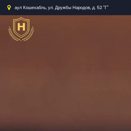
аул Кошехабль, ул. Дружбы Народов, д. 52 "Г"