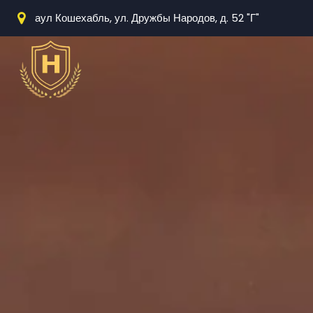
аул Кошехабль, ул. Дружбы Народов, д. 52 "Г"