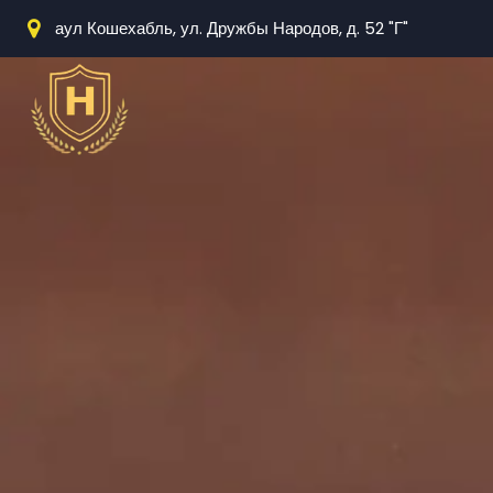
аул Кошехабль, ул. Дружбы Народов, д. 52 "Г"