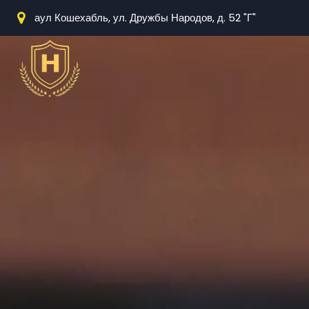
аул Кошехабль, ул. Дружбы Народов, д. 52 "Г"